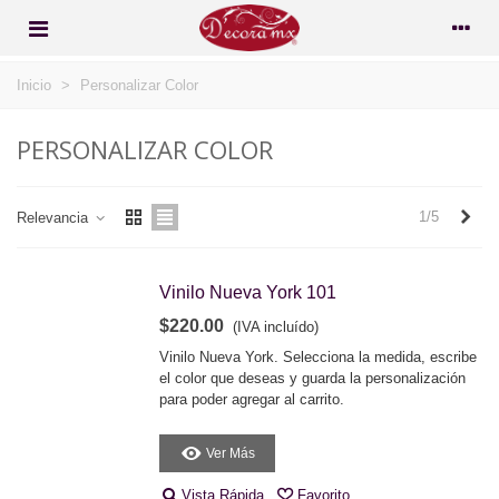
Inicio
>
Personalizar Color
PERSONALIZAR COLOR
Sigu
1/5
Relevancia
Vinilo Nueva York 101
$220.00
(IVA incluído)
Vinilo Nueva York. Selecciona la medida, escribe
el color que deseas y guarda la personalización
para poder agregar al carrito.
Ver Más
Vista Rápida
Favorito